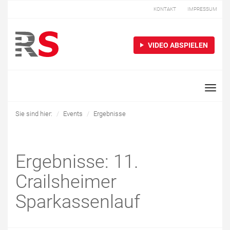
KONTAKT
IMPRESSUM
VIDEO ABSPIELEN
Toggle
naviga
Sie sind hier:
Events
Ergebnisse
Ergebnisse: 11.
Crailsheimer
Sparkassenlauf