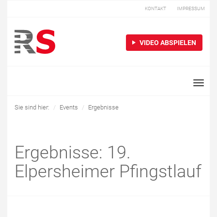
KONTAKT
IMPRESSUM
VIDEO ABSPIELEN
Toggle
naviga
Sie sind hier:
Events
Ergebnisse
Ergebnisse: 19.
Elpersheimer Pfingstlauf