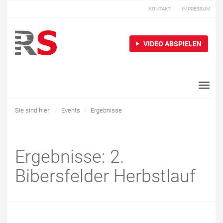
KONTAKT
IMPRESSUM
VIDEO ABSPIELEN
Toggle
naviga
Sie sind hier:
Events
Ergebnisse
Ergebnisse: 2.
Bibersfelder Herbstlauf