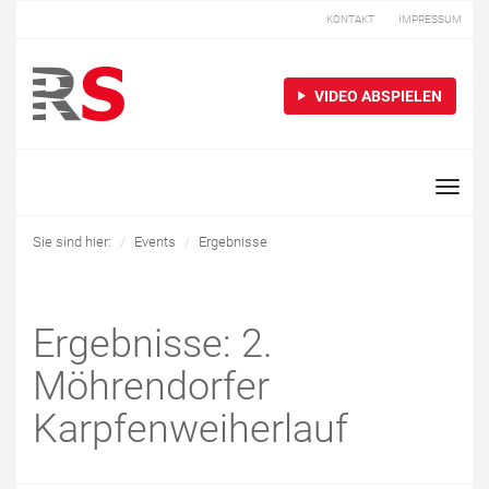
KONTAKT
IMPRESSUM
VIDEO ABSPIELEN
Toggle
naviga
Sie sind hier:
Events
Ergebnisse
Ergebnisse: 2.
Möhrendorfer
Karpfenweiherlauf