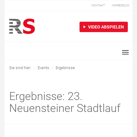
KONTAKT
IMPRESSUM
VIDEO ABSPIELEN
Toggle
naviga
Sie sind hier:
Events
Ergebnisse
Ergebnisse: 23.
Neuensteiner Stadtlauf