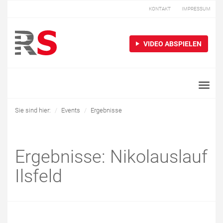
KONTAKT
IMPRESSUM
VIDEO ABSPIELEN
Toggle
naviga
Sie sind hier:
Events
Ergebnisse
Ergebnisse: Nikolauslauf
Ilsfeld