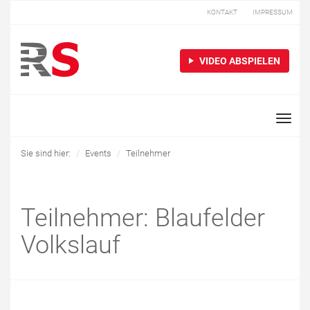
KONTAKT
IMPRESSUM
VIDEO ABSPIELEN
Toggle
naviga
Sie sind hier:
Events
Teilnehmer
Teilnehmer: Blaufelder
Volkslauf