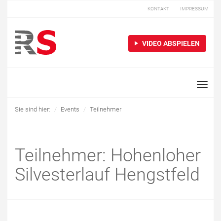
KONTAKT
IMPRESSUM
VIDEO ABSPIELEN
Toggle
naviga
Sie sind hier:
Events
Teilnehmer
Teilnehmer: Hohenloher
Silvesterlauf Hengstfeld