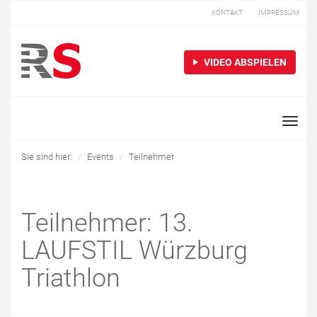
KONTAKT
IMPRESSUM
VIDEO ABSPIELEN
Toggle
naviga
Sie sind hier:
Events
Teilnehmer
Teilnehmer: 13.
LAUFSTIL Würzburg
Triathlon