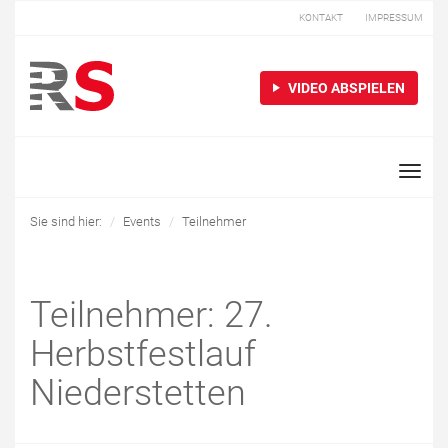
KONTAKT
IMPRESSUM
VIDEO ABSPIELEN
Toggle
naviga
Sie sind hier:
Events
Teilnehmer
Teilnehmer: 27.
Herbstfestlauf
Niederstetten