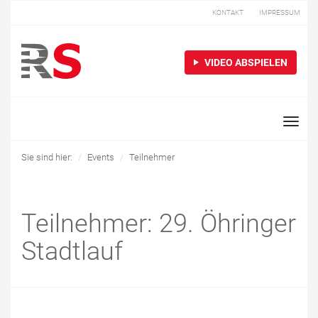
KONTAKT
IMPRESSUM
VIDEO ABSPIELEN
Toggle
naviga
Sie sind hier:
Events
Teilnehmer
Teilnehmer: 29. Öhringer
Stadtlauf