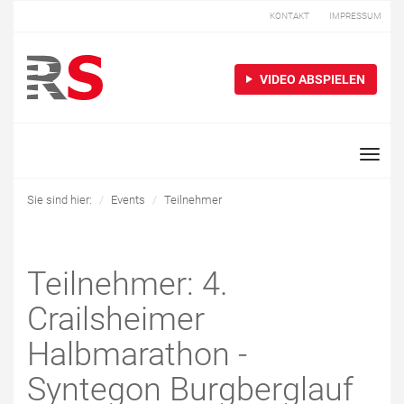
KONTAKT
IMPRESSUM
VIDEO ABSPIELEN
Toggle
naviga
Sie sind hier:
Events
Teilnehmer
Teilnehmer: 4.
Crailsheimer
Halbmarathon -
Syntegon Burgberglauf