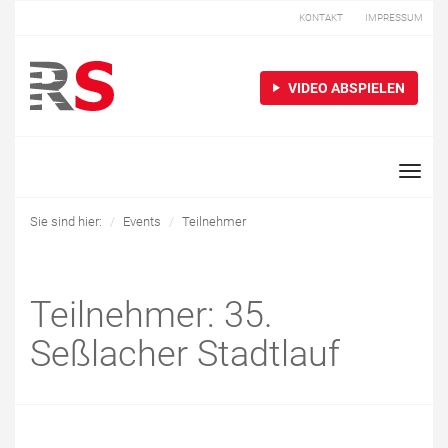
KONTAKT
IMPRESSUM
VIDEO ABSPIELEN
Toggle
naviga
Sie sind hier:
Events
Teilnehmer
Teilnehmer: 35.
Seßlacher Stadtlauf