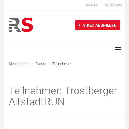
KONTAKT
IMPRESSUM
VIDEO ABSPIELEN
Toggle
naviga
Sie sind hier:
Events
Teilnehmer
Teilnehmer: Trostberger
AltstadtRUN