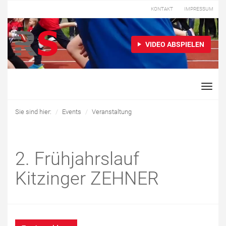
KONTAKT
IMPRESSUM
VIDEO ABSPIELEN
Toggle
naviga
Sie sind hier:
Events
Veranstaltung
2. Frühjahrslauf
Kitzinger ZEHNER